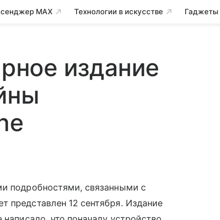
сенджер MAX
Технологии в искусстве
Гаджеты
ярное издание
йны
ne
ми подробностями, связанными с
дет представлен 12 сентября. Издание
 написало, что поначалу устройство