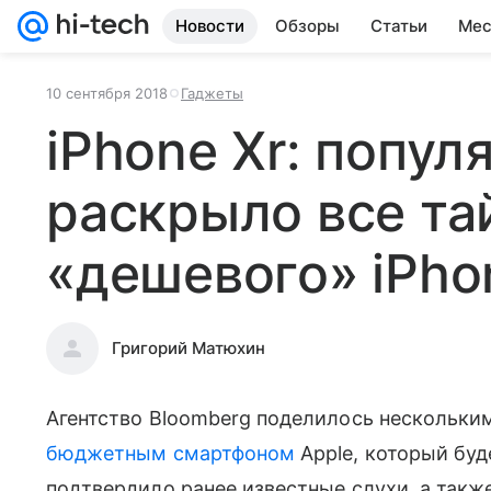
Новости
Обзоры
Статьи
Мес
10 сентября 2018
Гаджеты
iPhone Xr: попул
раскрыло все та
«дешевого» iPho
Григорий Матюхин
Агентство Bloomberg поделилось нескольки
бюджетным смартфоном
Apple, который бу
подтвердило ранее известные слухи, а также