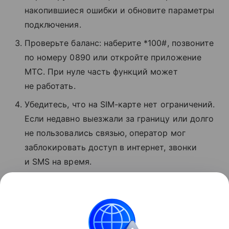
накопившиеся ошибки и обновите параметры
подключения.
Проверьте баланс: наберите *100#, позвоните
по номеру 0890 или откройте приложение
МТС. При нуле часть функций может
не работать.
Убедитесь, что на SIM-карте нет ограничений.
Если недавно выезжали за границу или долго
не пользовались связью, оператор мог
заблокировать доступ в интернет, звонки
и SMS на время.
Если ничего не помогло, позвоните
в поддержку МТС по номеру 8 800 250−08−90
и сообщите о проблеме.