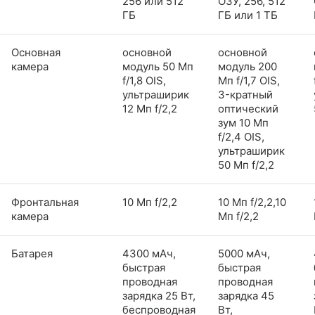
256 или 512
ОЗУ, 256, 512
ГБ
ГБ или 1 ТБ
Основная
основной
основной
камера
модуль 50 Мп
модуль 200
f/1,8 OIS,
Мп f/1,7 OIS,
ультраширик
3-кратный
12 Мп f/2,2
оптический
зум 10 Мп
f/2,4 OIS,
ультраширик
50 Мп f/2,2
Фронтальная
10 Мп f/2,2
10 Мп f/2,2,10
камера
Мп f/2,2
Батарея
4300 мАч,
5000 мАч,
быстрая
быстрая
проводная
проводная
зарядка 25 Вт,
зарядка 45
беспроводная
Вт,