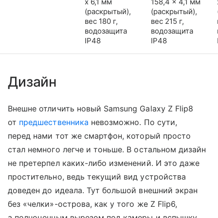
x 6,1 мм
158,4 x 4,1 мм
(раскрытый),
(раскрытый),
вес 180 г,
вес 215 г,
водозащита
водозащита
IP48
IP48
Дизайн
Внешне отличить новый Samsung Galaxy Z Flip8
от
предшественника
невозможно. По сути,
перед нами тот же смартфон, который просто
стал немного легче и тоньше. В остальном дизайн
не претерпел каких-либо изменений. И это даже
простительно, ведь текущий вид устройства
доведен до идеала. Тут большой внешний экран
без «челки»-острова, как у того же Z Flip6,
а полноценным вырезом под камеры и вспышку.