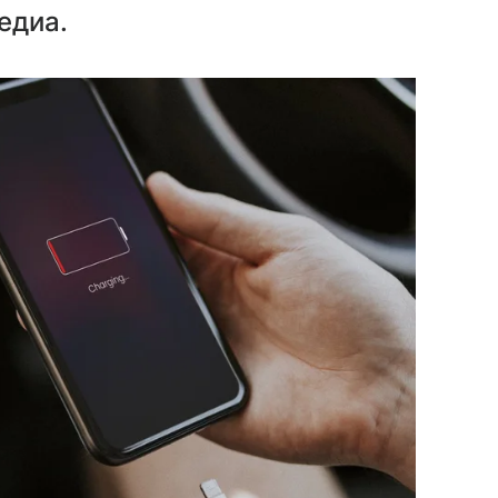
едиа.