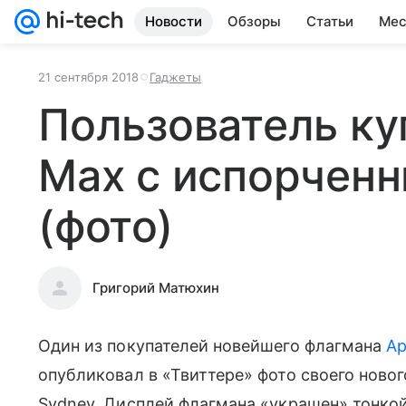
Новости
Обзоры
Статьи
Мес
21 сентября 2018
Гаджеты
Пользователь ку
Max c испорчен
(фото)
Григорий Матюхин
Один из покупателей новейшего флагмана
Ap
опубликовал в «Твиттере» фото своего нового
Sydney. Дисплей флагмана «украшен» тонкой