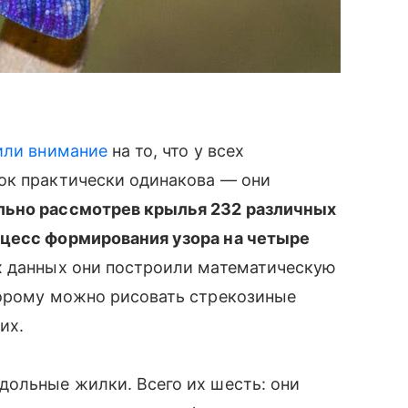
или внимание
на то, что у всех
ок практически одинакова — они
льно рассмотрев крылья 232 различных
оцесс формирования узора на четыре
х данных они построили математическую
торому можно рисовать стрекозиные
их.
дольные жилки. Всего их шесть: они