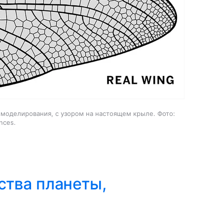
моделирования, с узором на настоящем крыле. Фото:
nces.
̆ства планеты,