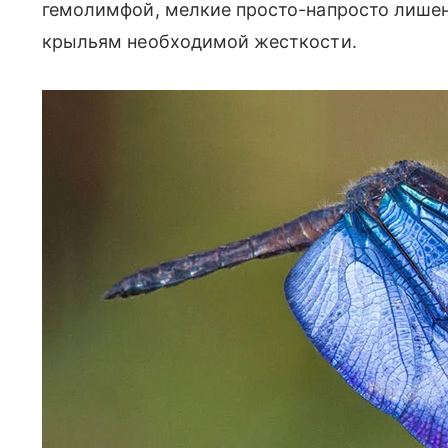
гемолимфой, мелкие просто-напросто лише
крыльям необходимой жесткости.