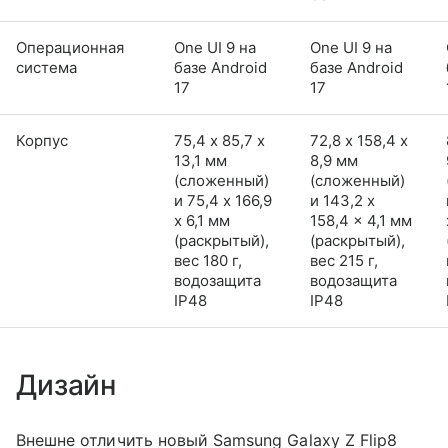
Операционная
One UI 9 на
One UI 9 на
система
базе Android
базе Android
17
17
Корпус
75,4 х 85,7 х
72,8 х 158,4 х
13,1 мм
8,9 мм
(сложенный)
(сложенный)
и 75,4 x 166,9
и 143,2 x
x 6,1 мм
158,4 x 4,1 мм
(раскрытый),
(раскрытый),
вес 180 г,
вес 215 г,
водозащита
водозащита
IP48
IP48
Дизайн
Внешне отличить новый Samsung Galaxy Z Flip8