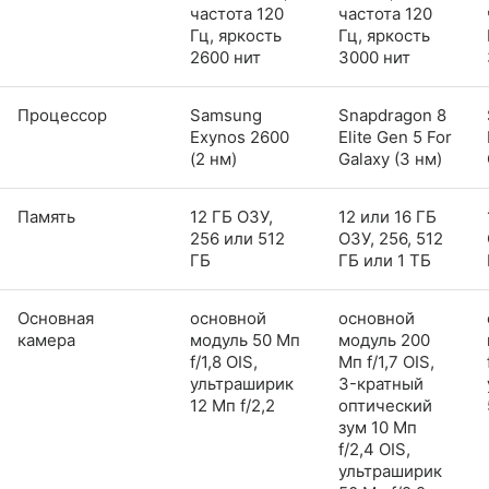
частота 120
частота 120
Гц, яркость
Гц, яркость
2600 нит
3000 нит
Процессор
Samsung
Snapdragon 8
Exynos 2600
Elite Gen 5 For
(2 нм)
Galaxy (3 нм)
Память
12 ГБ ОЗУ,
12 или 16 ГБ
256 или 512
ОЗУ, 256, 512
ГБ
ГБ или 1 ТБ
Основная
основной
основной
камера
модуль 50 Мп
модуль 200
f/1,8 OIS,
Мп f/1,7 OIS,
ультраширик
3-кратный
12 Мп f/2,2
оптический
зум 10 Мп
f/2,4 OIS,
ультраширик