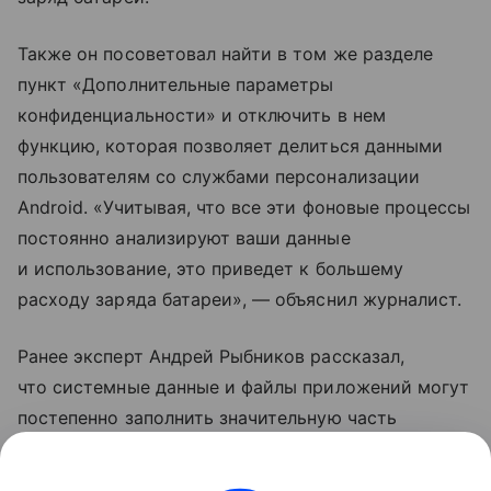
Также он посоветовал найти в том же разделе
пункт «Дополнительные параметры
конфиденциальности» и отключить в нем
функцию, которая позволяет делиться данными
пользователям со службами персонализации
Android. «Учитывая, что все эти фоновые процессы
постоянно анализируют ваши данные
и использование, это приведет к большему
расходу заряда батареи», — объяснил журналист.
Ранее эксперт Андрей Рыбников рассказал,
что системные данные и файлы приложений могут
постепенно заполнить значительную часть
свободной памяти в смартфоне. Специалист
рекомендовал время от времени очищать аппарат