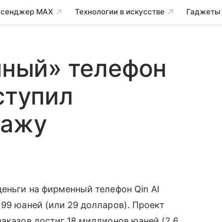
сенджер MAX
Технологии в искусстве
Гаджеты
умный» телефон
ступил
дажу
еньги на фирменный телефон Qin AI
199 юаней (или 29 долларов). Проект
аказов достиг 18 миллионов юаней (2,6