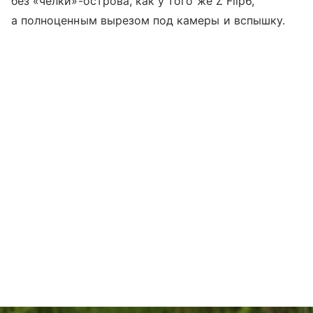
без «челки»-острова, как у того же Z Flip6,
а полноценным вырезом под камеры и вспышку.