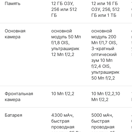
Память
12 ГБ ОЗУ,
12 или 16 ГБ
256 или 512
ОЗУ, 256, 512
ГБ
ГБ или 1 ТБ
Основная
основной
основной
камера
модуль 50 Мп
модуль 200
f/1,8 OIS,
Мп f/1,7 OIS,
ультраширик
3-кратный
12 Мп f/2,2
оптический
зум 10 Мп
f/2,4 OIS,
ультраширик
50 Мп f/2,2
Фронтальная
10 Мп f/2,2
10 Мп f/2,2,10
камера
Мп f/2,2
Батарея
4300 мАч,
5000 мАч,
быстрая
быстрая
проводная
проводная