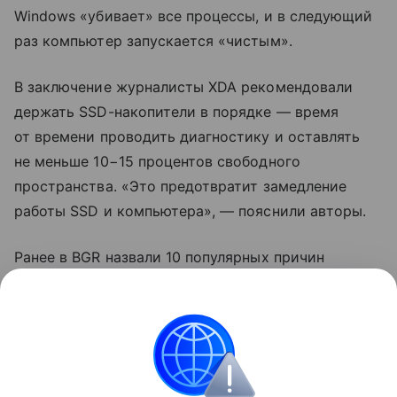
Windows «убивает» все процессы, и в следующий
раз компьютер запускается «чистым».
В заключение журналисты XDA рекомендовали
держать SSD-накопители в порядке — время
от времени проводить диагностику и оставлять
не меньше 10−15 процентов свободного
пространства. «Это предотвратит замедление
работы SSD и компьютера», — пояснили авторы.
Ранее в BGR назвали 10 популярных причин
замедления Windows. К ним отнесли выбор
спящего режима вместо выключения и запуск
режима энергосбережения.
ноутбуки