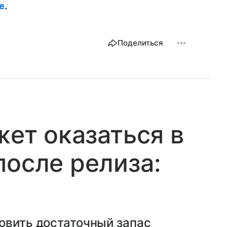
е
.
Поделиться
жет оказаться в
после релиза:
овить достаточный запас