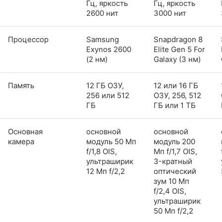
Гц, яркость
Гц, яркость
2600 нит
3000 нит
Процессор
Samsung
Snapdragon 8
Exynos 2600
Elite Gen 5 For
(2 нм)
Galaxy (3 нм)
Память
12 ГБ ОЗУ,
12 или 16 ГБ
256 или 512
ОЗУ, 256, 512
ГБ
ГБ или 1 ТБ
Основная
основной
основной
камера
модуль 50 Мп
модуль 200
f/1,8 OIS,
Мп f/1,7 OIS,
ультраширик
3-кратный
12 Мп f/2,2
оптический
зум 10 Мп
f/2,4 OIS,
ультраширик
50 Мп f/2,2