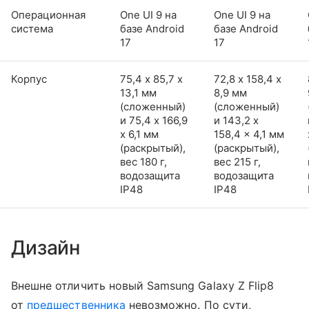
Операционная
One UI 9 на
One UI 9 на
система
базе Android
базе Android
17
17
Корпус
75,4 х 85,7 х
72,8 х 158,4 х
13,1 мм
8,9 мм
(сложенный)
(сложенный)
и 75,4 x 166,9
и 143,2 x
x 6,1 мм
158,4 x 4,1 мм
(раскрытый),
(раскрытый),
вес 180 г,
вес 215 г,
водозащита
водозащита
IP48
IP48
Дизайн
Внешне отличить новый Samsung Galaxy Z Flip8
от
предшественника
невозможно. По сути,