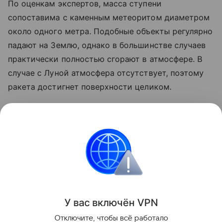
По оценкам экспертов, масса ступени
сопоставима с каменным метеоритом диаметром
около одного метра. Подобные объекты регулярно
падают на Землю, однако в большинстве случаев
практически полностью сгорают в атмосфере. В
случае с Луной атмосфера отсутствует, поэтому
ракета достигнет поверхности целиком.
Ранее стало известно, что лунный грунт
рассказал
об атмосфере древней Земли.
космос
SpaceX
Луна
российские ученые
Поделиться
У вас включ
ён
V
P
N
Отключите, чтобы всё работало