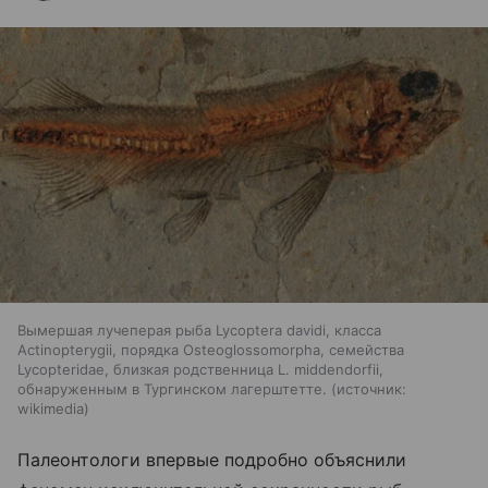
Вымершая лучеперая рыба Lycoptera davidi, класса
Actinopterygii, порядка Osteoglossomorpha, семейства
Lycopteridae, близкая родственница L. middendorfii,
обнаруженным в Тургинском лагерштетте.
источник:
wikimedia
Палеонтологи впервые подробно объяснили