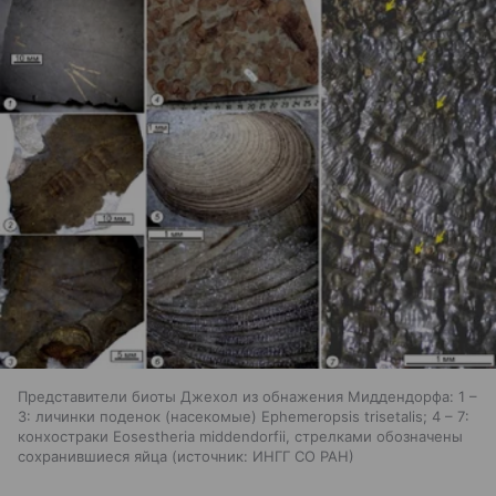
Представители биоты Джехол из обнажения Миддендорфа: 1 –
3: личинки поденок (насекомые) Ephemeropsis trisetalis; 4 – 7:
конхостраки Eosestheria middendorfii, стрелками обозначены
сохранившиеся яйца
источник:
ИНГГ СО РАН