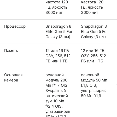
частота 120
частота 120
Гц, яркость
Гц, яркость
3000 нит
3000 нит
Процессор
Snapdragon 8
Snapdragon 8
Elite Gen 5 For
Elite Gen 5 For
Galaxy (3 нм)
Galaxy (3 нм)
Память
12 или 16 ГБ
12 или 16 ГБ
ОЗУ, 256, 512
ОЗУ, 256, 512
ГБ или 1 ТБ
ГБ или 1 ТБ
Основная
основной
основной
камера
модуль 200
модуль 50 Мп
Мп f/1,7 OIS,
f/1,8 OIS,
3-кратный
ультраширик
оптический
50 Мп f/1,9
зум 10 Мп
f/2,4 OIS,
ультраширик
50 Мп f/2,2