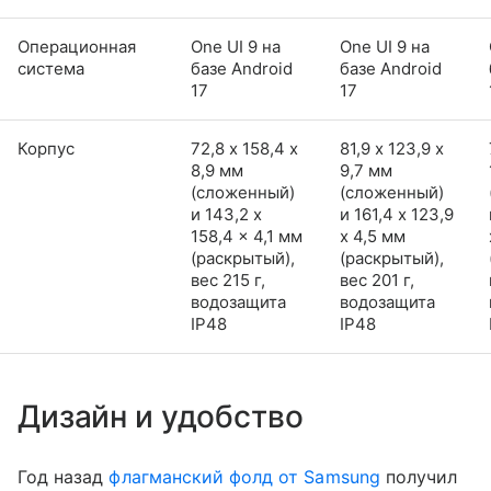
Операционная
One UI 9 на
One UI 9 на
система
базе Android
базе Android
17
17
Корпус
72,8 х 158,4 х
81,9 х 123,9 х
8,9 мм
9,7 мм
(сложенный)
(сложенный)
и 143,2 x
и 161,4 x 123,9
158,4 x 4,1 мм
x 4,5 мм
(раскрытый),
(раскрытый),
вес 215 г,
вес 201 г,
водозащита
водозащита
IP48
IP48
Дизайн и удобство
Год назад
флагманский фолд от Samsung
получил