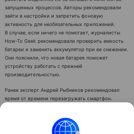
запущенных процессов. Авторы рекомендовали
зайти в настройки и запретить фоновую
активность для необязательных приложений.
В случае, если ничего не помогает, журналисты
How-To Geek рекомендовали проверить емкость
батареи и заменить аккумулятор при ее снижении.
Они пояснили, что новая батарея поможет
устройству работать с прежней
производительностью.
Ранее эксперт Андрей Рыбников рекомендовал
время от времени перезагружать смартфон.
По словам специалиста, перезагрузка может
закрыть неактивные процессы и перезапустить
неработающие.