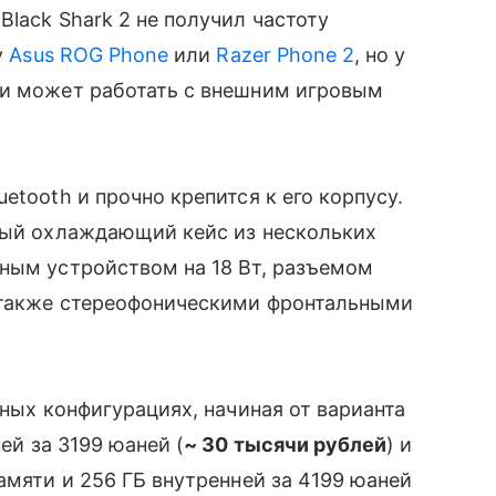
lack Shark 2 не получил частоту
у
Asus ROG Phone
или
Razer Phone 2
, но у
 и может работать с внешним игровым
etooth и прочно крепится к его корпусу.
ый охлаждающий кейс из нескольких
ным устройством на 18 Вт, разъемом
а также стереофоническими фронтальными
ных конфигурациях, начиная от варианта
й за 3199 юаней (
~ 30 тысячи рублей
) и
амяти и 256 ГБ внутренней за 4199 юаней