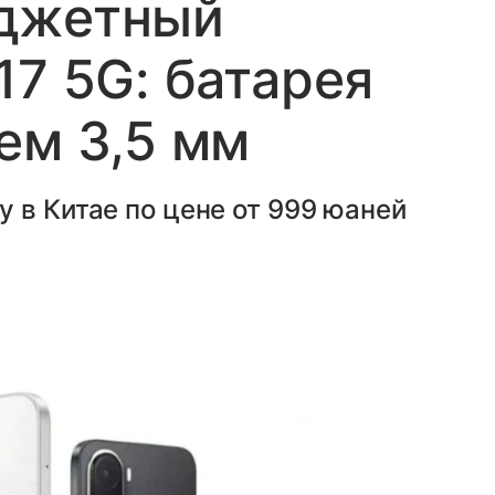
джетный
17 5G: батарея
ем 3,5 мм
 в Китае по цене от 999 юаней