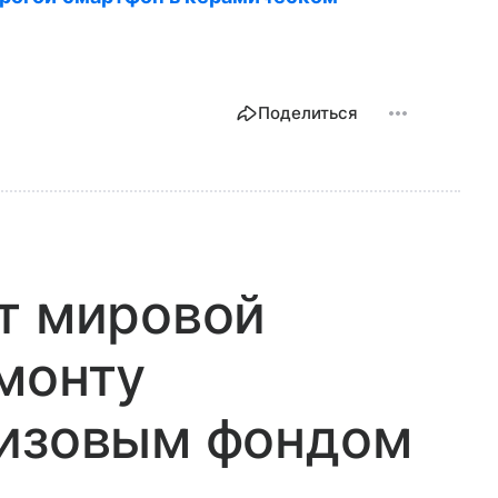
Поделиться
т мировой
монту
ризовым фондом