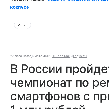
корпусе
Meizu
23 часа назад
Источник:
Hi-Tech Mail
Гаджеты
В России пройде
чемпионат по ре
смартфонов с п