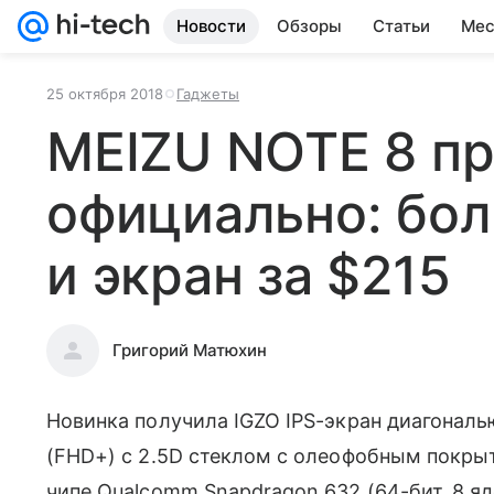
Новости
Обзоры
Статьи
Мес
25 октября 2018
Гаджеты
MEIZU NOTE 8 п
официально: бол
и экран за $215
Григорий Матюхин
Новинка получила IGZO IPS-экран диагональ
(FHD+) с 2.5D стеклом с олеофобным покрыт
чипе Qualcomm Snapdragon 632 (64-бит, 8 яде