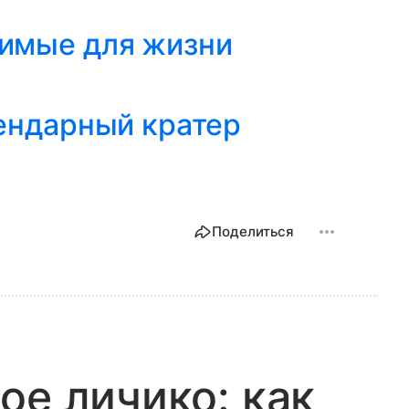
димые для жизни
ендарный кратер
Поделиться
ое личико: как