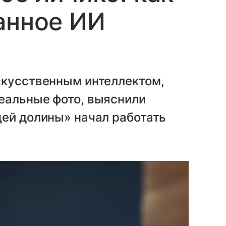
анное ИИ
скусственным интеллектом,
еальные фото, выяснили
щей долины» начал работать