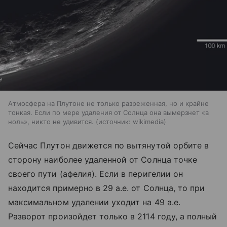
Атмосфера на Плутоне не только разреженная, но и крайне
тонкая. Если по мере удаления от Солнца она вымерзнет «в
ноль», никто не удивится.
источник:
wikimedia
Сейчас Плутон движется по вытянутой орбите в
сторону наиболее удаленной от Солнца точке
своего пути (афелия). Если в перигелии он
находится примерно в 29 а.е. от Солнца, то при
максимальном удалении уходит на 49 а.е.
Разворот произойдет только в 2114 году, а полный