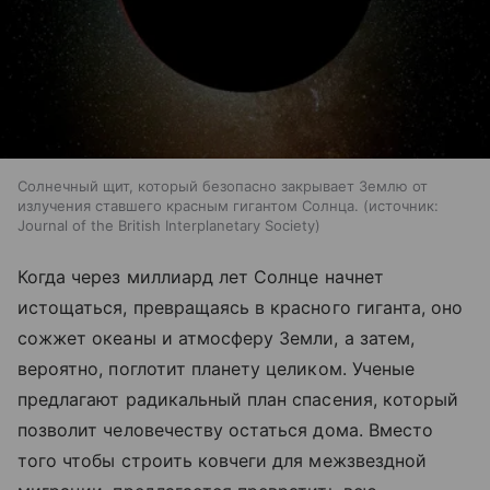
Солнечный щит, который безопасно закрывает Землю от
излучения ставшего красным гигантом Солнца.
источник:
Journal of the British Interplanetary Society
Когда через миллиард лет Солнце начнет
истощаться, превращаясь в красного гиганта, оно
сожжет океаны и атмосферу Земли, а затем,
вероятно, поглотит планету целиком. Ученые
предлагают радикальный план спасения, который
позволит человечеству остаться дома. Вместо
того чтобы строить ковчеги для межзвездной