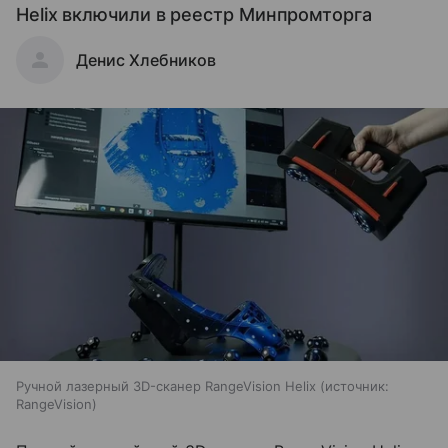
Helix включили в реестр Минпромторга
Денис Хлебников
Ручной лазерный 3D-сканер RangeVision Helix
источник:
RangeVision