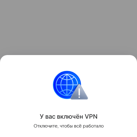
Виджеты с ценами iPhone, а также подборка Android-смар
Apple
iPhone
смартфоны
Поделиться
У вас включ
ён
V
P
N
Отключите, чтобы всё работало