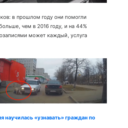
ут в дом. Изображение: YouTube
ков: в прошлом году они помогли
больше, чем в 2016 году, и на 44%
еозаписями может каждый, услуга
не прячет под юбку товар. Изображение: YouTube
я научилась «узнавать» граждан по