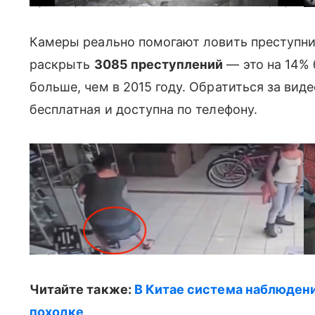
Мужчина разбивает чужое авто бейсбольной битой, воры лез
Камеры реально помогают ловить преступни
раскрыть
3085 преступлений
— это на 14% 
больше, чем в 2015 году. Обратиться за вид
бесплатная и доступна по телефону.
Девушка чуть не попала под колеса авто, женщина в магази
Читайте также:
В Китае система наблюдени
походке