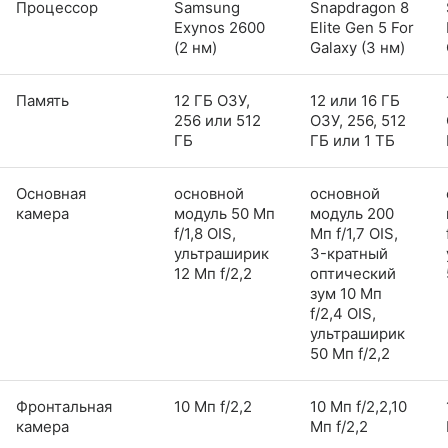
Процессор
Samsung
Snapdragon 8
Exynos 2600
Elite Gen 5 For
(2 нм)
Galaxy (3 нм)
Память
12 ГБ ОЗУ,
12 или 16 ГБ
256 или 512
ОЗУ, 256, 512
ГБ
ГБ или 1 ТБ
Основная
основной
основной
камера
модуль 50 Мп
модуль 200
f/1,8 OIS,
Мп f/1,7 OIS,
ультраширик
3-кратный
12 Мп f/2,2
оптический
зум 10 Мп
f/2,4 OIS,
ультраширик
50 Мп f/2,2
Фронтальная
10 Мп f/2,2
10 Мп f/2,2,10
камера
Мп f/2,2