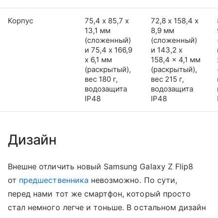
Корпус
75,4 х 85,7 х
72,8 х 158,4 х
13,1 мм
8,9 мм
(сложенный)
(сложенный)
и 75,4 x 166,9
и 143,2 x
x 6,1 мм
158,4 x 4,1 мм
(раскрытый),
(раскрытый),
вес 180 г,
вес 215 г,
водозащита
водозащита
IP48
IP48
Дизайн
Внешне отличить новый Samsung Galaxy Z Flip8
от
предшественника
невозможно. По сути,
перед нами тот же смартфон, который просто
стал немного легче и тоньше. В остальном дизайн