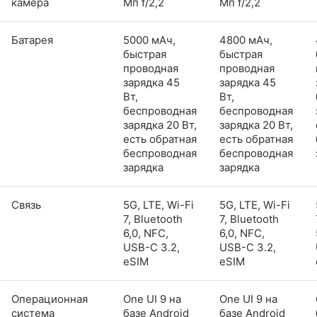
камера
Мп f/2,2
Мп f/2,2
Батарея
5000 мАч,
4800 мАч,
быстрая
быстрая
проводная
проводная
зарядка 45
зарядка 45
Вт,
Вт,
беспроводная
беспроводная
зарядка 20 Вт,
зарядка 20 Вт,
есть обратная
есть обратная
беспроводная
беспроводная
зарядка
зарядка
Связь
5G, LTE, Wi-Fi
5G, LTE, Wi-Fi
7, Bluetooth
7, Bluetooth
6,0, NFC,
6,0, NFC,
USB-C 3.2,
USB-C 3.2,
eSIM
eSIM
Операционная
One UI 9 на
One UI 9 на
система
базе Android
базе Android