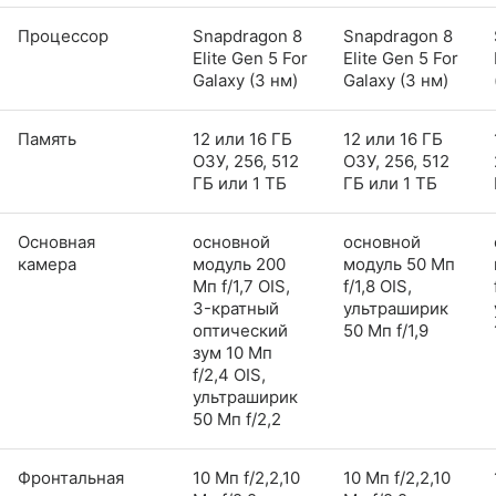
Процессор
Snapdragon 8
Snapdragon 8
Elite Gen 5 For
Elite Gen 5 For
Galaxy (3 нм)
Galaxy (3 нм)
Память
12 или 16 ГБ
12 или 16 ГБ
ОЗУ, 256, 512
ОЗУ, 256, 512
ГБ или 1 ТБ
ГБ или 1 ТБ
Основная
основной
основной
камера
модуль 200
модуль 50 Мп
Мп f/1,7 OIS,
f/1,8 OIS,
3-кратный
ультраширик
оптический
50 Мп f/1,9
зум 10 Мп
f/2,4 OIS,
ультраширик
50 Мп f/2,2
Фронтальная
10 Мп f/2,2,10
10 Мп f/2,2,10