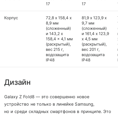
17
17
Корпус
72,8 х 158,4 х
81,9 х 123,9 х
8,9 мм
9,7 мм
(сложенный)
(сложенный)
и 143,2 x
и 161,4 x 123,9
158,4 x 4,1 мм
x 4,5 мм
(раскрытый),
(раскрытый),
вес 215 г,
вес 201 г,
водозащита
водозащита
IP48
IP48
Дизайн
Galaxy Z Fold8 — это совершенно новое
устройство не только в линейке Samsung,
но и среди складных смартфонов в принципе. Это