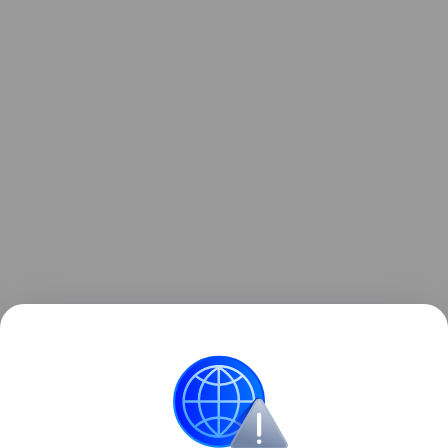
Ранее мы рассказывали о том, как
зонд ESA снял
на видео мощный выброс плазмы из Солнца
.
космос
Солнце