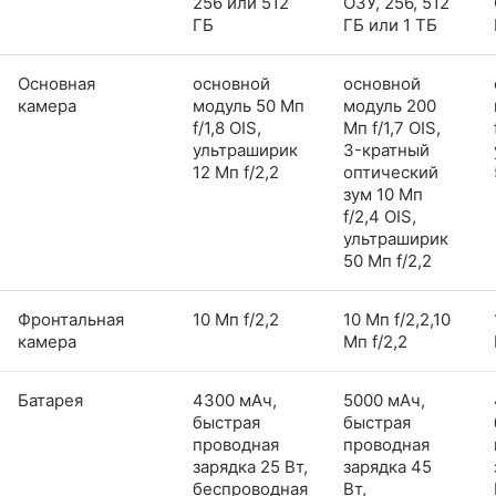
256 или 512
ОЗУ, 256, 512
ГБ
ГБ или 1 ТБ
Основная
основной
основной
камера
модуль 50 Мп
модуль 200
f/1,8 OIS,
Мп f/1,7 OIS,
ультраширик
3-кратный
12 Мп f/2,2
оптический
зум 10 Мп
f/2,4 OIS,
ультраширик
50 Мп f/2,2
Фронтальная
10 Мп f/2,2
10 Мп f/2,2,10
камера
Мп f/2,2
Батарея
4300 мАч,
5000 мАч,
быстрая
быстрая
проводная
проводная
зарядка 25 Вт,
зарядка 45
беспроводная
Вт,