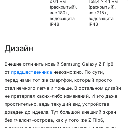
x 6,1 мм
158,4 x 4,1 мм
(раскрытый),
(раскрытый),
вес 180 г,
вес 215 г,
водозащита
водозащита
IP48
IP48
Дизайн
Внешне отличить новый Samsung Galaxy Z Flip8
от
предшественника
невозможно. По сути,
перед нами тот же смартфон, который просто
стал немного легче и тоньше. В остальном дизайн
не претерпел каких-либо изменений. И это даже
простительно, ведь текущий вид устройства
доведен до идеала. Тут большой внешний экран
без «челки»-острова, как у того же Z Flip6,
а полноценным вырезом под камеры и вспышку.