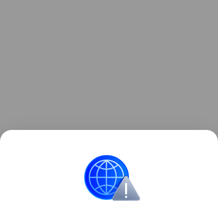
Ранее стало
известно
, что Xiaomi в очередной раз
повысила цены на свои смартфоны в Китае.
для отдельных моделей рост составил почти 13%.
смартфоны