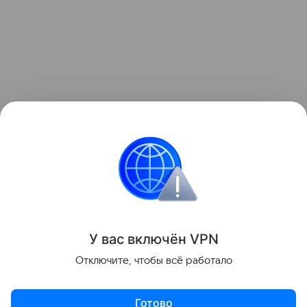
Название ханства происходит от монгольского
слова «зүүн гар» — «левая рука» или «левое
крыло».
История
Поделиться
У вас включ
ён
V
P
N
Отключите, чтобы всё работало
Готово