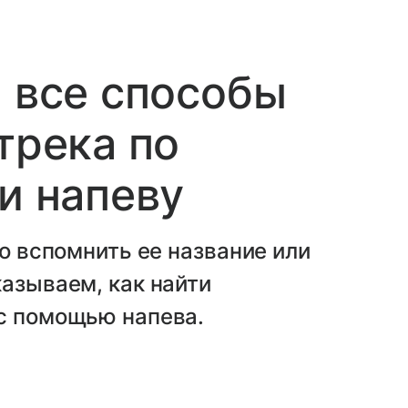
: все способы
трека по
и напеву
но вспомнить ее название или
казываем, как найти
 с помощью напева.