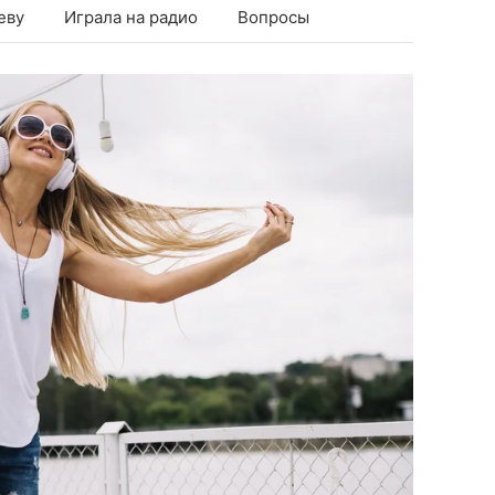
еву
Играла на радио
Вопросы