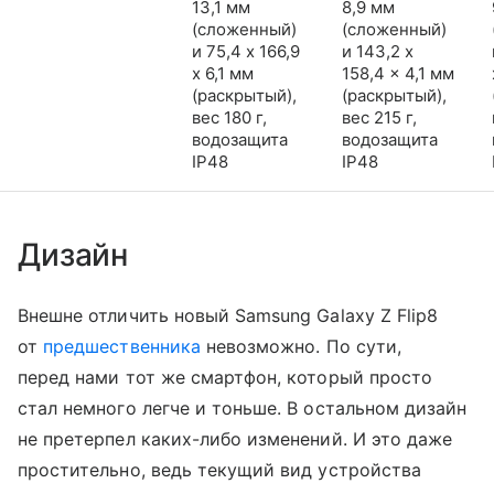
13,1 мм
8,9 мм
(сложенный)
(сложенный)
и 75,4 x 166,9
и 143,2 x
x 6,1 мм
158,4 x 4,1 мм
(раскрытый),
(раскрытый),
вес 180 г,
вес 215 г,
водозащита
водозащита
IP48
IP48
Дизайн
Внешне отличить новый Samsung Galaxy Z Flip8
от
предшественника
невозможно. По сути,
перед нами тот же смартфон, который просто
стал немного легче и тоньше. В остальном дизайн
не претерпел каких-либо изменений. И это даже
простительно, ведь текущий вид устройства