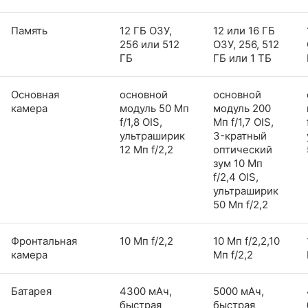
Память
12 ГБ ОЗУ,
12 или 16 ГБ
256 или 512
ОЗУ, 256, 512
ГБ
ГБ или 1 ТБ
Основная
основной
основной
камера
модуль 50 Мп
модуль 200
f/1,8 OIS,
Мп f/1,7 OIS,
ультраширик
3-кратный
12 Мп f/2,2
оптический
зум 10 Мп
f/2,4 OIS,
ультраширик
50 Мп f/2,2
Фронтальная
10 Мп f/2,2
10 Мп f/2,2,10
камера
Мп f/2,2
Батарея
4300 мАч,
5000 мАч,
быстрая
быстрая