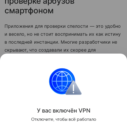
проверке арбузов
смартфоном
Приложения для проверки спелости — это удобно
и весело, но не стоит воспринимать их как истину
в последней инстанции. Многие разработчики не
скрывают, что создавали их скорее для
развлечения. Так что по-прежнему лучший способ
выбрать сладкий арбуз — довериться своим
ощущениям.
смартфоны
Лайфхаки
Поделиться
У вас включ
ён
V
P
N
Отключите, чтобы всё работало