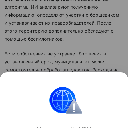
алгоритмы ИИ анализируют полученную
информацию, определяют участки с борщевиком
и устанавливают их правообладателей. После
этого территорию дополнительно обследуют с
помощью беспилотников.
Если собственник не устраняет борщевик в
установленный срок, муниципалитет может
самостоятельно обработать участок. Расходы на
проведение работ затем взыскиваются с
владельца в течение двух месяцев или через суд.
Россия
Нейросети
Искусственный интеллек
Поделиться