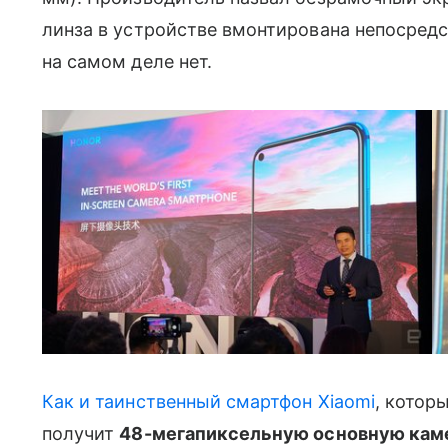
линза в устройстве вмонтирована непосредс
на самом деле нет.
Как и таинственный смартфон Xiaomi
, которы
получит
48-мегапиксельную основную ка