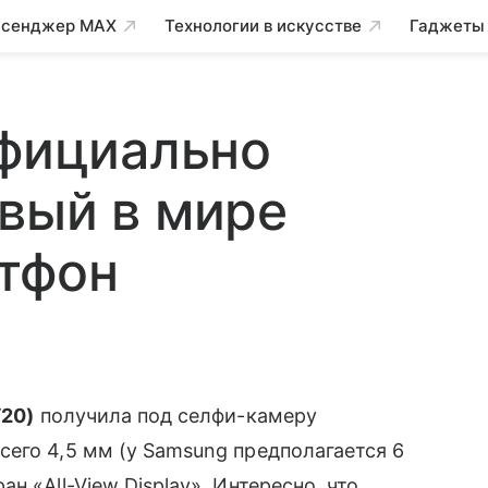
сенджер MAX
Технологии в искусстве
Гаджеты
официально
вый в мире
тфон
V20)
получила под селфи-камеру
его 4,5 мм (у Samsung предполагается 6
н «All-View Display». Интересно, что