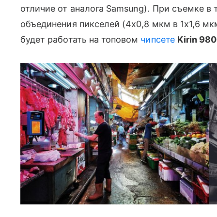
отличие от аналога Samsung). При съемке в
объединения пикселей (4х0,8 мкм в 1х1,6 мкм
будет работать на топовом
чипсете
Kirin 980
Снято на Honor View 20