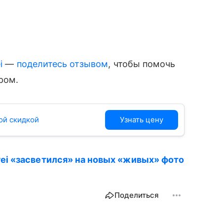
i
—
поделитесь отзывом
, чтобы помочь
ром.
ой скидкой
Узнать цену
ei «засветился» на новых «живых» фото
Поделиться