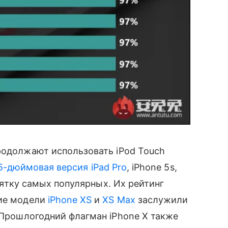
родолжают использовать iPod Touch
5-дюймовая версия iPad Pro
, iPhone 5s,
ятку самых популярных. Их рейтинг
кие модели
iPhone XS
и
XS Max
заслужили
Прошлогодний флагман iPhone X также