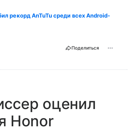
бил рекорд AnTuTu среди всех Android-
Поделиться
иссер оценил
я Honor