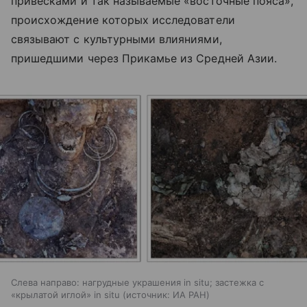
привесками и так называемые «восточные пояса»,
происхождение которых исследователи
связывают с культурными влияниями,
пришедшими через Прикамье из Средней Азии.
Слева направо: нагрудные украшения in situ; застежка с
«крылатой иглой» in situ
источник:
ИА РАН