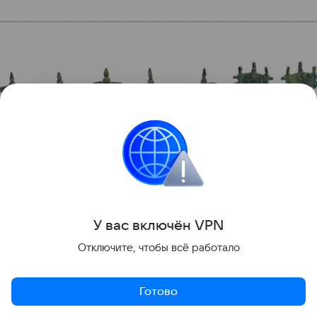
Крестовидные и двупластинчатая фибулы
источник:
ИА РАН
У вас включ
ён
V
P
N
Отключите, чтобы всё работало
Готово