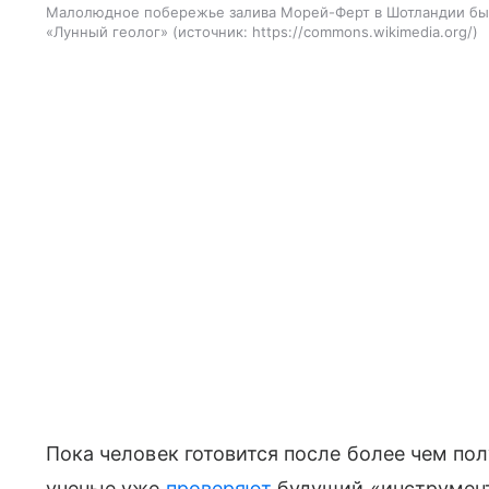
Малолюдное побережье залива Морей-Ферт в Шотландии был
«Лунный геолог»
источник:
https://commons.wikimedia.org/
Пока человек готовится после более чем пол
ученые уже
проверяют
будущий «инструмент