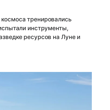
 космоса тренировались
 испытали инструменты,
азведке ресурсов на Луне и