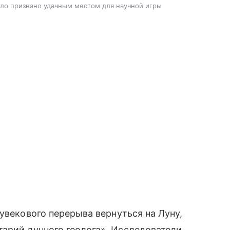
о признано удачным местом для научной игры
увекового перерыва вернуться на Луну,
арий лунного геолога». Исследователи