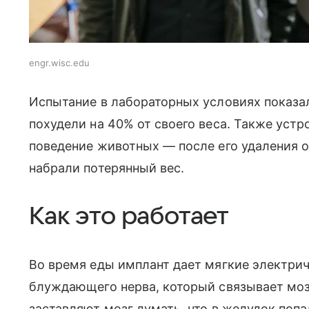
engr.wisc.edu
Испытание в лабораторных условиях показа
похудели на 40% от своего веса. Также устр
поведение животных — после его удаления 
набрали потерянный вес.
Как это работает
Во время еды имплант дает мягкие электри
блуждающего нерва, который связывает мо
заставляют мозг думать, что в желудок поп