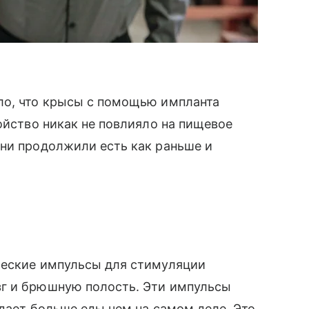
ло, что крысы с помощью импланта
ойство никак не повлияло на пищевое
они продолжили есть как раньше и
ческие импульсы для стимуляции
зг и брюшную полость. Эти импульсы
адает больше еды чем на самом деле. Это