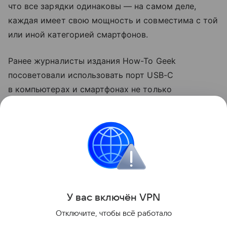
что все зарядки одинаковы — на самом деле,
каждая имеет свою мощность и совместима с той
или иной категорией смартфонов.
Ранее журналисты издания How-To Geek
посоветовали использовать порт USB-C
в компьютерах и смартфонах не только
для зарядки. Они рассказали, что с помощью
разъема можно передавать файлы на большой
скорости и подключаться к мониторам.
смартфоны
Поделиться
У вас включ
ён
V
P
N
Отключите, чтобы всё работало