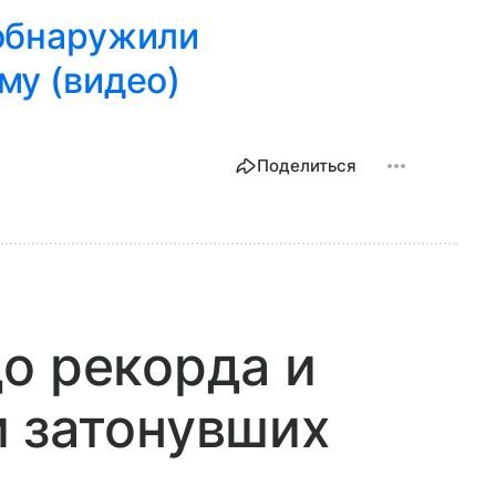
 обнаружили
му (видео)
Поделиться
о рекорда и
и затонувших