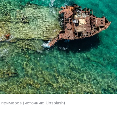
з примеров
источник:
Unsplash