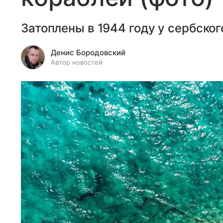
Затоплены в 1944 году у сербског
Денис Бородовский
Автор новостей