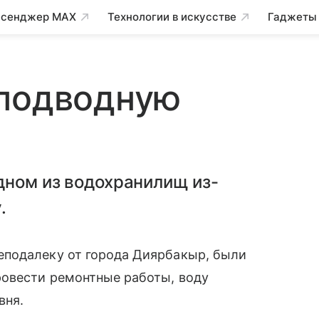
сенджер MAX
Технологии в искусстве
Гаджеты
 подводную
дном из водохранилищ из-
.
еподалеку от города Диярбакыр, были
ровести ремонтные работы, воду
вня.