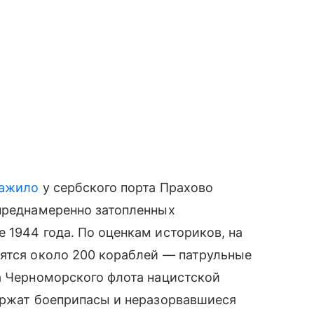
ажило
у сербского порта Прахово
 преднамеренно затопленных
 1944 года. По оценкам историков, на
оятся около 200 кораблей — патрульные
а Черноморского флота нацистской
держат боеприпасы и неразорвавшиеся