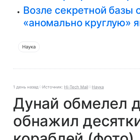
Возле секретной базы
«аномально круглую» я
Наука
1 день назад
Источник:
Hi-Tech Mail
Наука
Дунай обмелел д
обнажил десятк
кораблей (фото)