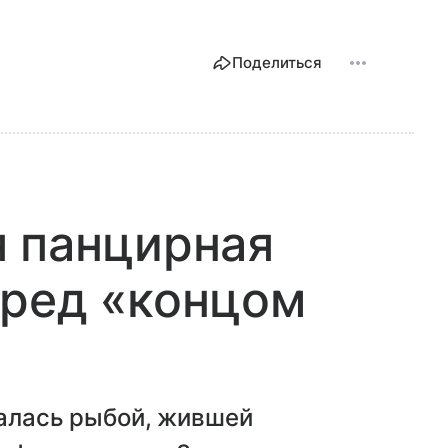
Поделиться
я панцирная
еред «концом
залась рыбой, жившей