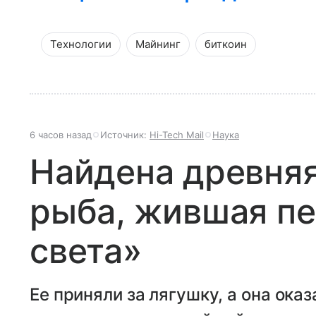
Технологии
Майнинг
биткоин
6 часов назад
Источник:
Hi-Tech Mail
Наука
Найдена древня
рыба, жившая п
света»
Ее приняли за лягушку, а она ока