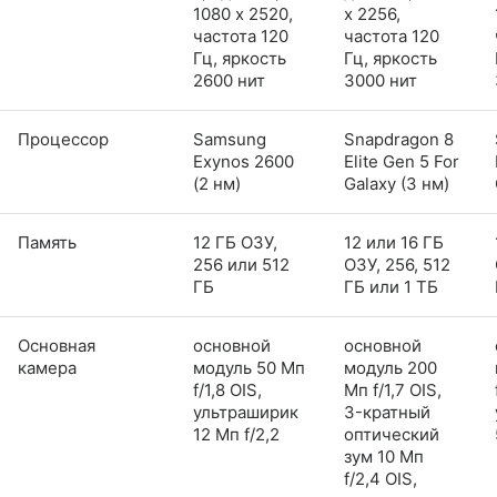
1080 x 2520,
x 2256,
частота 120
частота 120
Гц, яркость
Гц, яркость
2600 нит
3000 нит
Процессор
Samsung
Snapdragon 8
Exynos 2600
Elite Gen 5 For
(2 нм)
Galaxy (3 нм)
Память
12 ГБ ОЗУ,
12 или 16 ГБ
256 или 512
ОЗУ, 256, 512
ГБ
ГБ или 1 ТБ
Основная
основной
основной
камера
модуль 50 Мп
модуль 200
f/1,8 OIS,
Мп f/1,7 OIS,
ультраширик
3-кратный
12 Мп f/2,2
оптический
зум 10 Мп
f/2,4 OIS,