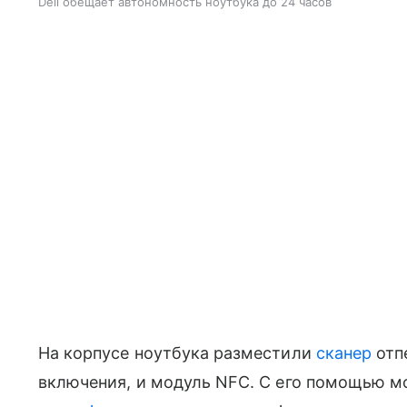
Dell обещает автономность ноутбука до 24 часов
На корпусе ноутбука разместили
сканер
отпе
включения, и модуль NFC. С его помощью м