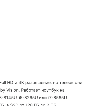
ll HD и 4K разрешение, но теперь они
y Vision. Работает ноутбук на
3-8145U, i5-8265U или i7-8565U.
Б, а SSD от 128 ГБ до 2 ТБ.