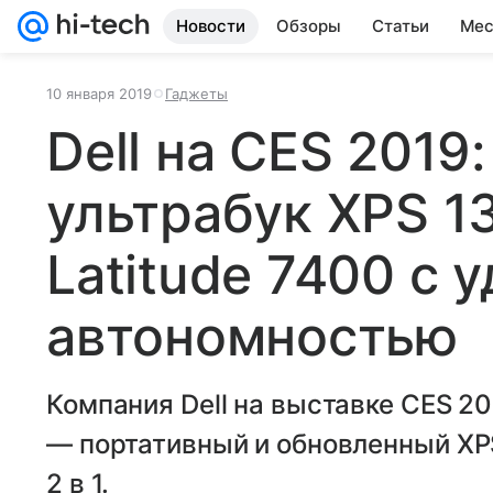
Новости
Обзоры
Статьи
Мес
10 января 2019
Гаджеты
Dell на CES 2019
ультрабук XPS 13
Latitude 7400 с 
автономностью
Компания Dell на выставке CES 2
— портативный и обновленный XPS
2 в 1.