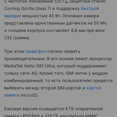
с частотой обновления 120 Гц, защитное стекло
Corning Gorilla Glass 7i и поддержку
быстрой
зарядки
мощностью 45 Вт. Основная камера
представлена единственным датчиком на 50 Мп,
а толщина корпуса составляет 8,8 мм при весе
232 грамма.
При этом
смартфон
сложно назвать
производительным. В его основе лежит процессор
MediaTek Helio G91 Ultra, который поддерживает
только сети 4G. Кроме того, SIM-лоток у модели
комбинированный, то есть пользователю придется
выбирать между второй SIM-картой и
картой
памяти
microSD.
Базовая версия оснащается 4 ГБ оперативной
памяти LPDDR4X и 128 ГБ накопителя eMMC,