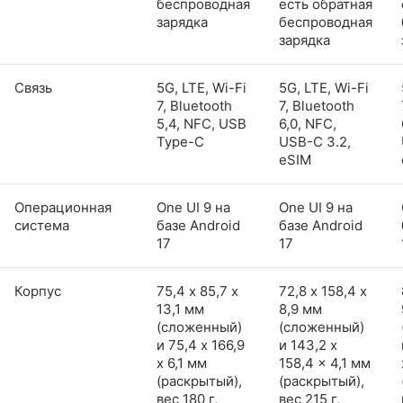
беспроводная
есть обратная
зарядка
беспроводная
зарядка
Связь
5G, LTE, Wi-Fi
5G, LTE, Wi-Fi
7, Bluetooth
7, Bluetooth
5,4, NFC, USB
6,0, NFC,
Type-C
USB-C 3.2,
eSIM
Операционная
One UI 9 на
One UI 9 на
система
базе Android
базе Android
17
17
Корпус
75,4 х 85,7 х
72,8 х 158,4 х
13,1 мм
8,9 мм
(сложенный)
(сложенный)
и 75,4 x 166,9
и 143,2 x
x 6,1 мм
158,4 x 4,1 мм
(раскрытый),
(раскрытый),
вес 180 г,
вес 215 г,