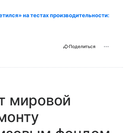
ветился» на тестах производительности:
Поделиться
т мировой
монту