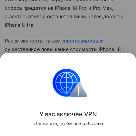
спроса придется на iPhone 18 Pro и Pro Max,
а альтернативой останется лишь более дорогой
iPhone Ultra.
Ранее эксперты также
спрогнозировали
существенное повышение стоимости iPhone 18
Pro. Аналитик Джефф Пу считает, что цены
вырастут на 250−300 долларов (около 20−24 тыс.
рублей).
Apple
iPhone
Поделиться
У вас включ
ён
V
P
N
Отключите, чтобы всё работало