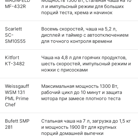
MAUNFELD
Мощность 1500 Вт, стальная чаша на 10
MF-432R
л и импульсный режим для больших
порций теста, крема и начинок
Scarlett
Восемь скоростей, чаша на 5,2 л,
SC-
дисплей и таймер с автоотключением
SM10S55
для точного контроля времени
Kitfort
Чаша на 4,8 л для горячих продуктов,
КТ-3482
шесть скоростей, импульсный режим и
ножки с присосками
Weissgauff
Максимальная мощность 1300 Вт,
WSM 131
рабочий цикл до 10 минут и защита
PML Prime
мотора при замесе плотного теста
Chef
Bufett SMP
Стальная чаша на 7 л, загрузка до 1,5 кг
281
и мощность 1900 Вт для крупных
порций домашней выпечки