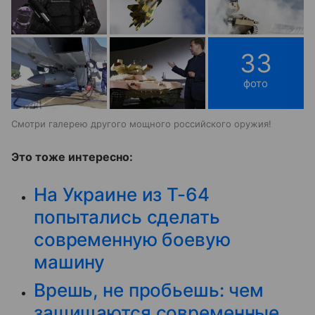
33
фото
Смотри галерею другого мощного российского оружия!
Это тоже интересно:
На Украине из Т-64
попытались сделать
современную боевую
машину
Врешь, не пробьешь: чем
защищаются современные