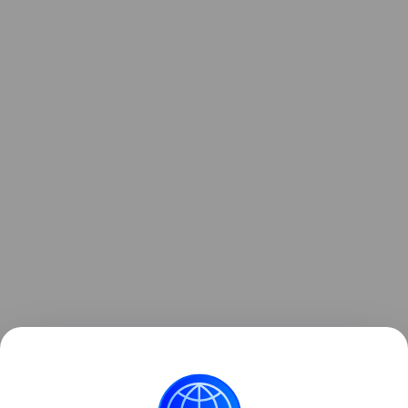
Читайте также нашу
статью
о том, как в Германии
создали 4-тонный РЭБ-беспилотник CA-1EA.