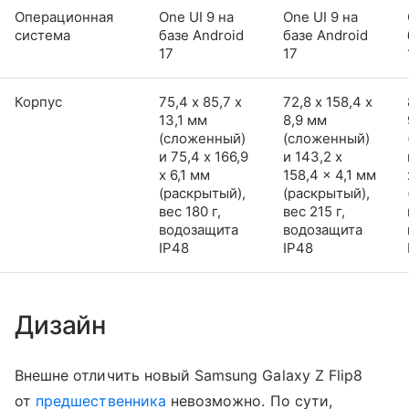
Операционная
One UI 9 на
One UI 9 на
система
базе Android
базе Android
17
17
Корпус
75,4 х 85,7 х
72,8 х 158,4 х
13,1 мм
8,9 мм
(сложенный)
(сложенный)
и 75,4 x 166,9
и 143,2 x
x 6,1 мм
158,4 x 4,1 мм
(раскрытый),
(раскрытый),
вес 180 г,
вес 215 г,
водозащита
водозащита
IP48
IP48
Дизайн
Внешне отличить новый Samsung Galaxy Z Flip8
от
предшественника
невозможно. По сути,