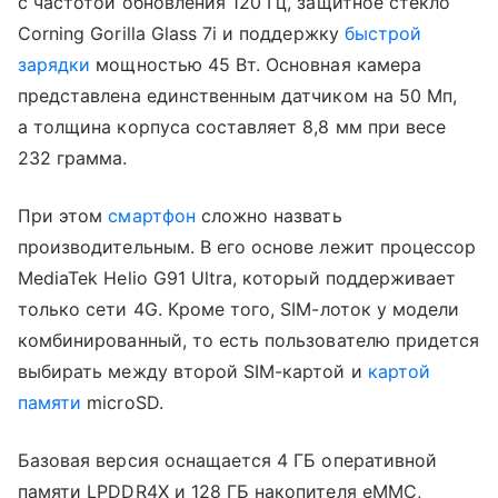
с частотой обновления 120 Гц, защитное стекло
Corning Gorilla Glass 7i и поддержку
быстрой
зарядки
мощностью 45 Вт. Основная камера
представлена единственным датчиком на 50 Мп,
а толщина корпуса составляет 8,8 мм при весе
232 грамма.
При этом
смартфон
сложно назвать
производительным. В его основе лежит процессор
MediaTek Helio G91 Ultra, который поддерживает
только сети 4G. Кроме того, SIM-лоток у модели
комбинированный, то есть пользователю придется
выбирать между второй SIM-картой и
картой
памяти
microSD.
Базовая версия оснащается 4 ГБ оперативной
памяти LPDDR4X и 128 ГБ накопителя eMMC,