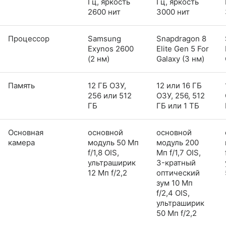
Гц, яркость
Гц, яркость
2600 нит
3000 нит
Процессор
Samsung
Snapdragon 8
Exynos 2600
Elite Gen 5 For
(2 нм)
Galaxy (3 нм)
Память
12 ГБ ОЗУ,
12 или 16 ГБ
256 или 512
ОЗУ, 256, 512
ГБ
ГБ или 1 ТБ
Основная
основной
основной
камера
модуль 50 Мп
модуль 200
f/1,8 OIS,
Мп f/1,7 OIS,
ультраширик
3-кратный
12 Мп f/2,2
оптический
зум 10 Мп
f/2,4 OIS,
ультраширик
50 Мп f/2,2