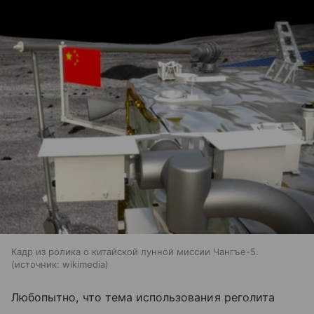
Кадр из ролика о китайской лунной миссии Чангъе-5.
источник:
wikimedia
Любопытно, что тема использования реголита