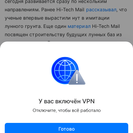
сегодня развивается сразу по нескольким
направлениям. Ранее Hi-Tech Mail
рассказывал
, что
ученые впервые вырастили нут в имитации
лунного грунта.
Еще один
материал
Hi-Tech Mail
посвящен строительству будущих лунных баз из
самого реголита. В нем рассматривается
технология лазерного спекания лунного грунта для
создания инфраструктуры прямо на месте.
космос
Луна
Поделиться
У вас включ
ён
V
P
N
Отключите, чтобы всё работало
Готово